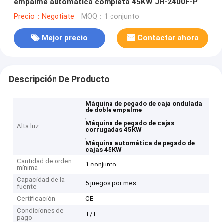
empalme automática completa 45KW JH-2400F-P
Precio：Negotiate
MOQ：1 conjunto
Mejor precio
Contactar ahora
Descripción De Producto
Máquina de pegado de caja ondulada
de doble empalme
,
Máquina de pegado de cajas
Alta luz
corrugadas 45KW
,
Máquina automática de pegado de
cajas 45KW
Cantidad de orden
1 conjunto
mínima
Capacidad de la
5 juegos por mes
fuente
Certificación
CE
Condiciones de
T/T
pago